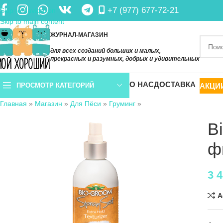
+7 (977) 677-72-21
Skip to navigation
Skip to main content
ЖУРНАЛ-МАГАЗИН
для всех созданий больших и малых,
прекрасных и разумных, добрых и удивительных
О НАС
ДОСТАВКА
АКЦИ
ПРОСМОТР КАТЕГОРИЙ
Главная
»
Магазин
»
Для Пёси
»
Груминг
»
B
ф
3 
A