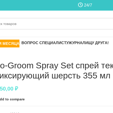
24/7
ВОПРОС СПЕЦИАЛИСТУ
ЖУРНАЛ
ИЩУ ДРУГА!
И МЕСЯЦА
io-Groom Spray Set спрей т
иксирующий шерсть 355 мл
450,00
₽
dd to compare