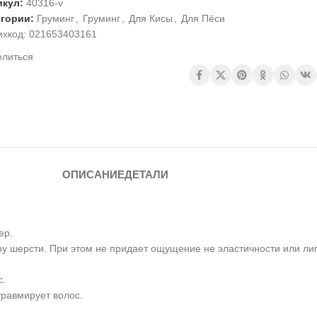
икул:
40316-v
егории:
Груминг
,
Груминг
,
Для Кисы
,
Для Пёси
ихкод:
021653403161
елиться
ОПИСАНИЕ
ДЕТАЛИ
ер.
у шерсти. При этом не придает ощущение не эластичности или лип
с.
травмирует волос.