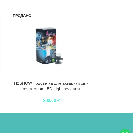
ПРОДАНО
ПРОДАНО
H2SHOW подсветка для аквариумов и
TetraBetta Gran
аэраторов LED Light зеленая
грану
200,00
₽