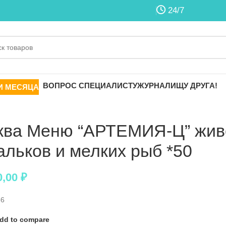
24/7
ВОПРОС СПЕЦИАЛИСТУ
ЖУРНАЛ
ИЩУ ДРУГА!
И МЕСЯЦА
ква Меню “АРТЕМИЯ-Ц” жив
альков и мелких рыб *50
0,00
₽
36
dd to compare