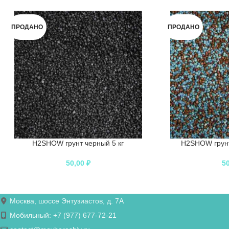
ПРОДАНО
ПРОДАНО
H2SHOW грунт черный 5 кг
H2SHOW грунт
50,00
₽
5
Москва, шоссе Энтузиастов, д. 7А
Мобильный: +7 (977) 677-72-21