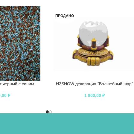
ПРОДАНО
 черный с синим
H2SHOW декорация “Волшебный шар”
0,00
₽
1 800,00
₽