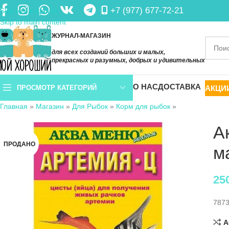
+7 (977) 677-72-21
Skip to navigation
Skip to main content
ЖУРНАЛ-МАГАЗИН
для всех созданий больших и малых,
прекрасных и разумных, добрых и удивительных
О НАС
ДОСТАВКА
АКЦИ
ПРОСМОТР КАТЕГОРИЙ
Главная
»
Магазин
»
Для Рыбок
»
Корм для рыбок
»
А
ПРОДАНО
м
25
787
A