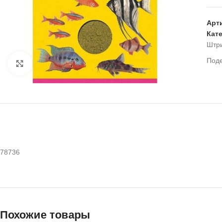
Арт
Кат
Штр
Под
Нажмите, чтобы увеличить
78736
Похожие товары