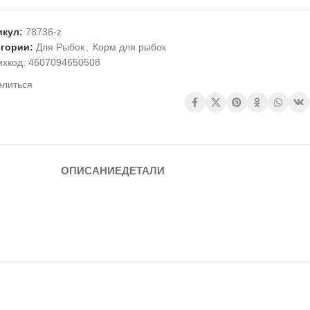
икул:
78736-z
егории:
Для Рыбок
,
Корм для рыбок
ихкод:
4607094650508
елиться
ОПИСАНИЕ
ДЕТАЛИ