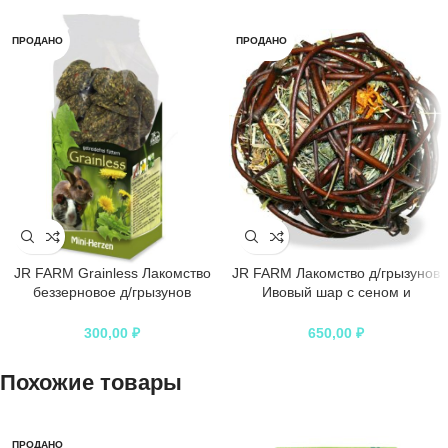
ПРОДАНО
ПРОДАНО
JR FARM Grainless Лакомство
JR FARM Лакомство д/грызунов
беззерновое д/грызунов
Ивовый шар с сеном и
Сердечки мини 150г
календулой 80г
300,00
₽
650,00
₽
Похожие товары
ПРОДАНО