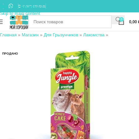
Skip to navigation
+7 (977) 677-72-21
Skip to main content
0
0,00
Главная
»
Магазин
»
Для Грызунчиков
»
Лакомства
»
ПРОДАНО