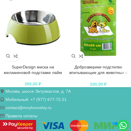
SuperDesign миска на
Доброзверики подстилки
меламиновой подставке лайм
впитывающие для животных с
суперабсорбентом 60х60 см, 5
шт. “Сухие лапки”
350,00
₽
200,00
₽
Москва, шоссе Энтузиастов, д. 7А
Мобильный: +7 (977) 677-72-21
contact@moyhoroshiy.ru
Правила оплаты