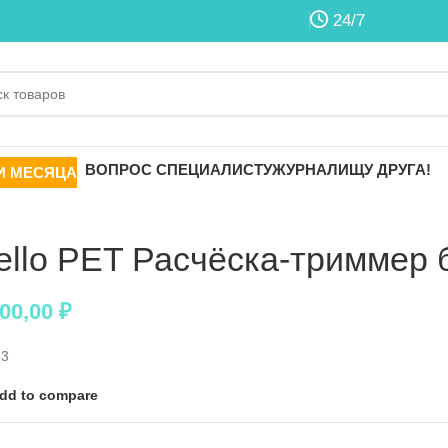
24/7
ВОПРОС СПЕЦИАЛИСТУ
ЖУРНАЛ
ИЩУ ДРУГА!
И МЕСЯЦА
ello PET Расчёска-триммер 
000,00
₽
53
dd to compare