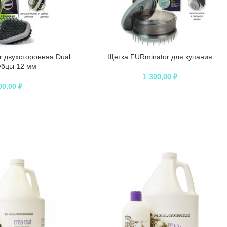
 двухсторонняя Dual
Щетка FURminator для купания
убцы 12 мм
1 300,00
₽
00,00
₽