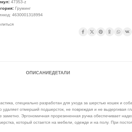
икул:
47353-z
егория:
Груминг
ихкод:
4630001318994
елиться
ОПИСАНИЕ
ДЕТАЛИ
ластика, специально разработан для ухода за шерстью кошек и соб
о удаляет отмерший подшерсток, не повреждая и не выдергивая гла
е заметно. Эргономичная прорезиненная ручка обеспечивает наде
шерстка, который остается на мебели, одежде и на полу. При пост