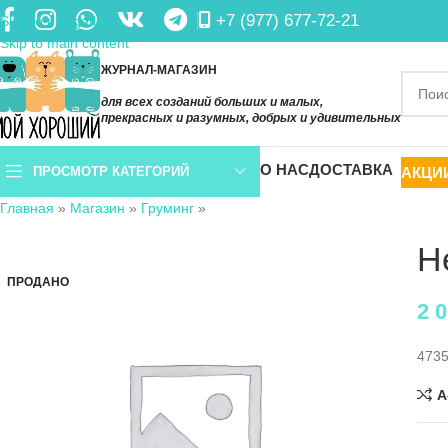
+7 (977) 677-72-21
Skip to navigation
Skip to main content
ЖУРНАЛ-МАГАЗИН
для всех созданий больших и малых,
прекрасных и разумных, добрых и удивительных
О НАС
ДОСТАВКА
АКЦИ
ПРОСМОТР КАТЕГОРИЙ
Главная
»
Магазин
»
Груминг
»
H
ПРОДАНО
2 
473
A