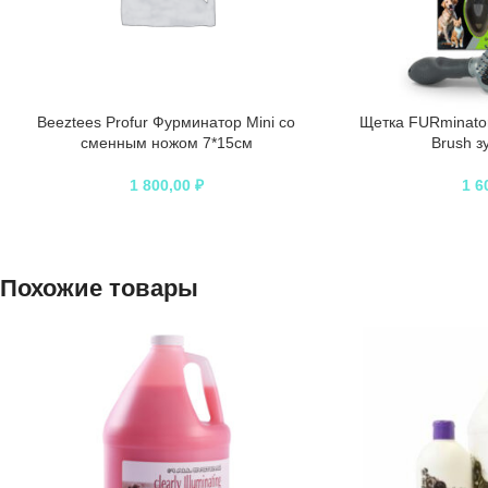
Beeztees Profur Фурминатор Mini со
Щетка FURminator
сменным ножом 7*15см
Brush з
1 800,00
₽
1 6
Похожие товары