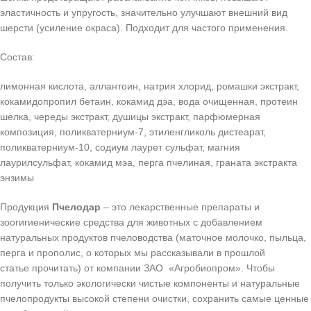
эластичность и упругость, значительно улучшают внешний вид
шерсти (усиление окраса). Подходит для частого применения.
Состав:
лимонная кислота, аллантоин, натрия хлорид, ромашки экстракт,
кокамидопропил бетаин, кокамид дэа, вода очищенная, протеин
шелка, череды экстракт, душицы экстракт, парфюмерная
композиция, поликватерниум-7, этиленгликоль дистеарат,
поликватерниум-10, содиум лаурет сульфат, магния
лаурилсульфат, кокамид мэа, перга пчелиная, граната экстракта
энзимы
Продукция
Пчелодар
– это лекарственные препараты и
зоогигиенические средства для животных с добавлением
натуральных продуктов пчеловодства (маточное молочко, пыльца,
перга и прополис, о которых мы рассказывали в прошлой
статье прочитать) от компании ЗАО «Агробиопром». Чтобы
получить только экологически чистые компоненты и натуральные
пчелопродукты высокой степени очистки, сохранить самые ценные