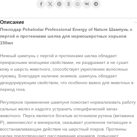
Описание
Пчелодар Pchelodar Professional Energy of Nature Шампунь с
пергой и протеинами шелка для нормошерстных хорьков
150мл
Нежный шампунь с пергой и протеинами шелка обладает
прекрасными моющими свойствами, не раздражает и не сушит
кожу и шерсть животного, способствует укреплению волосяных
луковиц. Благодаря наличию энзимов, шампунь обладает
дезодорирующим свойством, что особенно важно для животных в
период гона.
Регулярное применение шампуня помогает нормализовать работу
сальных желез и надолго устранить специфический запах
животного. Перга является богатым источником рутина (витамина
Р), аминокислот и минералов, оказывает усиленное питающее и
восстанавливающее действие на шерстный покров. Протеины
шелка предотвращают расслаивание кончиков, повышают