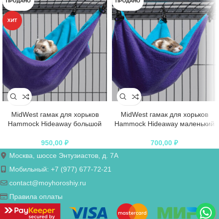
ПРОДАНО
ПРОДАНО
ХИТ
MidWest гамак для хорьков
MidWest гамак для хорьков
Hammock Hideaway большой
Hammock Hideaway маленький
950,00
₽
700,00
₽
Москва, шоссе Энтузиастов, д. 7А
Мобильный: +7 (977) 677-72-21
contact@moyhoroshiy.ru
Правила оплаты