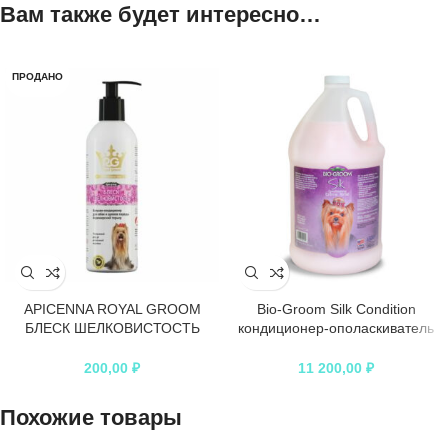
Вам также будет интересно…
ПРОДАНО
APICENNA ROYAL GROOM
Bio-Groom Silk Condition
БЛЕСК ШЕЛКОВИСТОСТЬ
кондиционер-ополаскиватель
бальзам-кондиционер для
для блеска и гладкости шерсти
собак и щенков породы
3,8 л
200,00
₽
11 200,00
₽
йоркширский терьер
Похожие товары