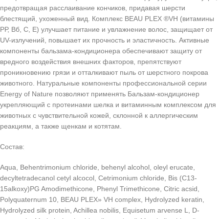
предотвращая расслаивание кончиков, придавая шерсти
блестящий, ухоженный вид. Комплекс BEAU PLEX ®VH (витамины
РР, Вб, С, Е) улучшает питание и увлажнение волос, защищает от
UV-излучений, повышает их прочность и эластичность. Активные
компоненты бальзама-кондиционера обеспечивают защиту от
вредного воздействия внешних факторов, препятствуют
проникновению грязи и отталкивают пыль от шерстного покрова
животного. Натуральные компоненты профессиональной серии
Energy of Nature позволяют применять Бальзам-кондиционер
укрепляющий с протеинами шелка и витаминным комплексом для
животных с чувствительной кожей, склонной к аллергическим
реакциям, а также щенкам и котятам.
Состав:
Aqua, Behentrimonium chloride, behenyl alcohol, oleyl erucate,
decyltetradecanol cetyl alcocol, Cetrimonium chloride, Bis (C13-
15alkoxy)PG Amodimethicone, Phenyl Trimethicone, Citric acsid,
Polyquaternum 10, BEAU PLEX» VH complex, Hydro­lyzed keratin,
Hydrolyzed silk protein, Achillea nobilis, Equisetum arvense L, D-