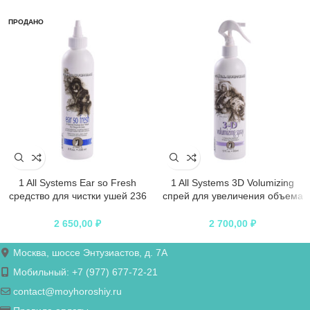
ПРОДАНО
1 All Systems Ear so Fresh
1 All Systems 3D Volumizing
средство для чистки ушей 236
спрей для увеличения объема
мл
355 мл
2 650,00
₽
2 700,00
₽
Москва, шоссе Энтузиастов, д. 7А
Мобильный: +7 (977) 677-72-21
contact@moyhoroshiy.ru