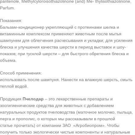
pantenole, Methylcyloroisothiazolinone (and) Me- thylisothiazolinone,
Parfum.
Показания:
Бальзам-кондиционер укрепляющий с протеинами шелка и
витаминным комплексом применяют животным после мытья
шампунем для облегчения расчесывания и укладки; для усиления
блеска и улучшения качества шерсти в период выставок и шоу-
показов; при тусклой шерсти – для быстрого обретения блеска и
объема.
Способ применения:
использовать после шампуня. Нанести на влажную шерсть, смыть
теплой водой.
Продукция
Пчелодар
– это лекарственные препараты и
зоогигиенические средства для животных с добавлением
натуральных продуктов пчеловодства (маточное молочко, пыльца,
перга и прополис, о которых мы рассказывали в прошлой
статье прочитать) от компании ЗАО «Агробиопром». Чтобы
получить только экологически чистые компоненты и натуральные