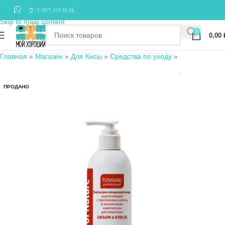
Skip to navigation
+7 (977) 677-72-21
Skip to main content
0
0,00
Главная
»
Магазин
»
Для Кисы
»
Средства по уходу
»
ПРОДАНО