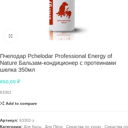
Нажмите, чтобы увеличить
Пчелодар Pchelodar Professional Energy of
Nature Бальзам-кондиционер с протеинами
шелка 350мл
650,00
₽
63302
Add to compare
Артикул:
63302-z
Категории:
Для Кисы
,
Для Пёси
,
Средства по уходу
,
Средства по