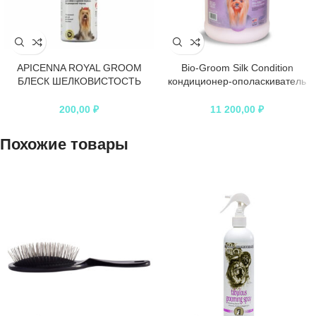
APICENNA ROYAL GROOM
Bio-Groom Silk Condition
БЛЕСК ШЕЛКОВИСТОСТЬ
кондиционер-ополаскиватель
бальзам-кондиционер для
для блеска и гладкости шерсти
собак и щенков породы
3,8 л
200,00
₽
11 200,00
₽
йоркширский терьер
Похожие товары