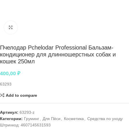
Нажмите, чтобы увеличить
Пчелодар Pchelodar Professional Бальзам-
кондиционер для длинношерстных собак и
кошек 250мл
400,00
₽
63293
Add to compare
Артикул:
63293-z
Категории:
Груминг
,
Для Пёси
,
Косметика
,
Средства по уходу
Штрихкод:
4607145631593