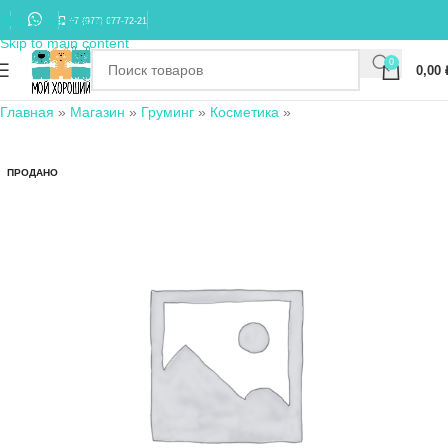
Skip to navigation
+7 (977) 677-72-21
Skip to main content
0
0,00
Главная
»
Магазин
»
Груминг
»
Косметика
»
ПРОДАНО