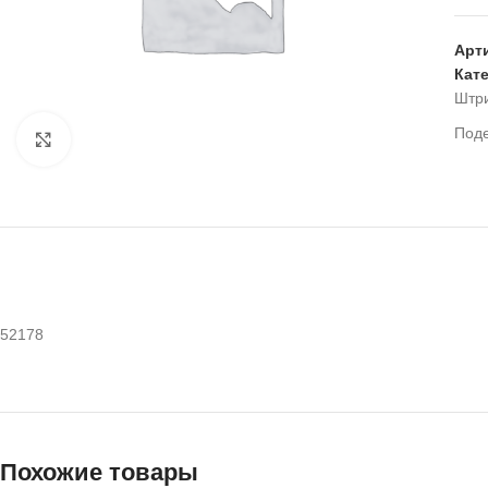
Арт
Кат
Штр
Под
Нажмите, чтобы увеличить
52178
Похожие товары