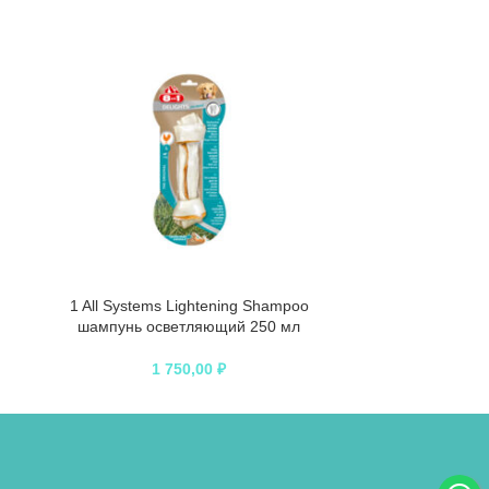
1 All Systems Lightening Shampoo
1 All Systems S
шампунь осветляющий 250 мл
Shampoo шам
1 750,00
₽