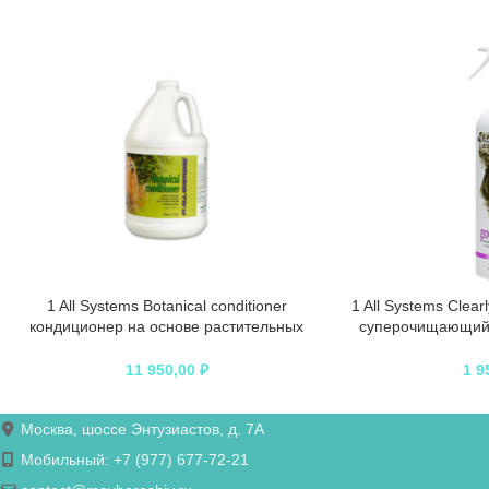
1 All Systems Botanical conditioner
1 All Systems Clear
кондиционер на основе растительных
суперочищающий 
экстрактов 3,78 л
2
11 950,00
₽
1 9
Москва, шоссе Энтузиастов, д. 7А
Мобильный: +7 (977) 677-72-21