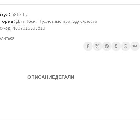
икул:
52178-z
егории:
Для Пёси
,
Туалетные принадлежности
ихкод:
4607015595819
елиться
ОПИСАНИЕ
ДЕТАЛИ