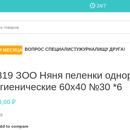
24/7
ВОПРОС СПЕЦИАЛИСТУ
ЖУРНАЛ
ИЩУ ДРУГА!
И МЕСЯЦА
819 ЗОО Няня пеленки одно
игиенические 60х40 №30 *6
0,00
₽
78
dd to compare