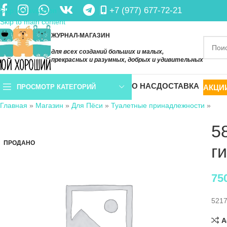
+7 (977) 677-72-21
Skip to navigation
Skip to main content
ЖУРНАЛ-МАГАЗИН
для всех созданий больших и малых,
прекрасных и разумных, добрых и удивительных
О НАС
ДОСТАВКА
АКЦИ
ПРОСМОТР КАТЕГОРИЙ
Главная
»
Магазин
»
Для Пёси
»
Туалетные принадлежности
»
5
ПРОДАНО
г
75
521
A