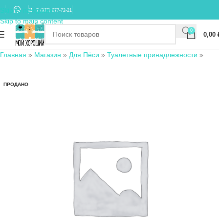
Skip to navigation
+7 (977) 677-72-21
Skip to main content
0
0,00
Главная
»
Магазин
»
Для Пёси
»
Туалетные принадлежности
»
ПРОДАНО