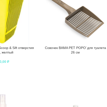
coop & Sift отверстия
Совочек BAMA PET POPO’ для туалета
, желтый
26 см
0,00
₽