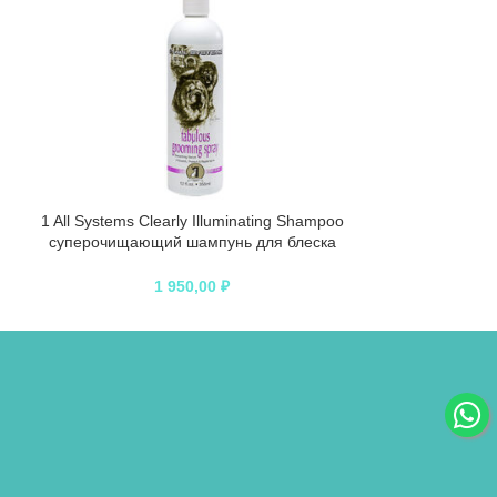
1 All Systems Clearly Illuminating Shampoo
1 All Syste
суперочищающий шампунь для блеска
шампунь для 
250 мл
1 950,00
₽