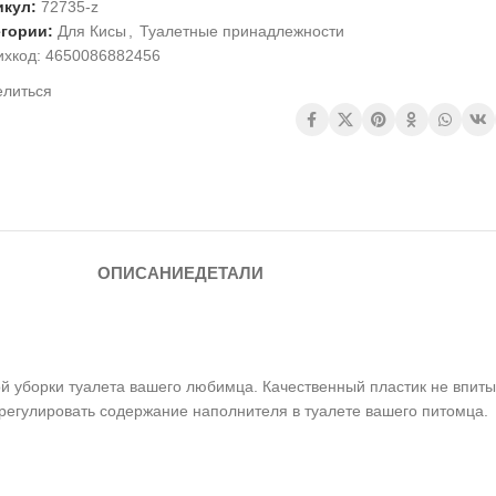
икул:
72735-z
егории:
Для Кисы
,
Туалетные принадлежности
ихкод:
4650086882456
елиться
ОПИСАНИЕ
ДЕТАЛИ
 уборки туалета вашего любимца. Качественный пластик не впитыв
 регулировать содержание наполнителя в туалете вашего питомца.