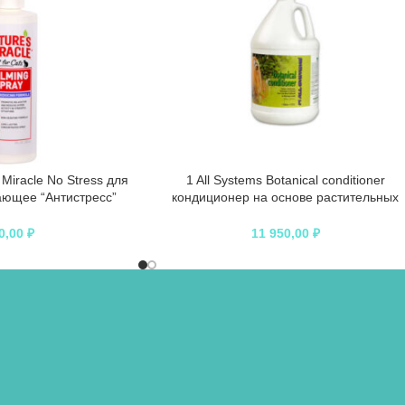
 Miracle No Stress для
1 All Systems Botanical conditioner
ающее “Антистресс”
кондиционер на основе растительных
й 236 мл
экстрактов 3,78 л
0,00
₽
11 950,00
₽