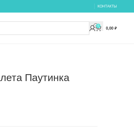
КОНТАКТЫ
0
0,00
₽
алета Паутинка