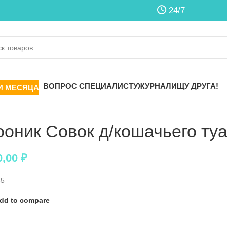
24/7
ВОПРОС СПЕЦИАЛИСТУ
ЖУРНАЛ
ИЩУ ДРУГА!
И МЕСЯЦА
ооник Совок д/кошачьего ту
0,00
₽
35
dd to compare