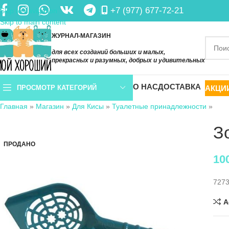
+7 (977) 677-72-21
Skip to navigation
Skip to main content
ЖУРНАЛ-МАГАЗИН
для всех созданий больших и малых,
прекрасных и разумных, добрых и удивительных
О НАС
ДОСТАВКА
АКЦИ
ПРОСМОТР КАТЕГОРИЙ
Главная
»
Магазин
»
Для Кисы
»
Туалетные принадлежности
»
З
ПРОДАНО
10
727
A