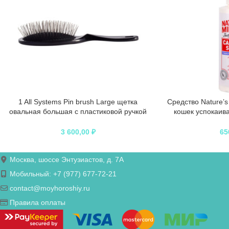
1 All Systems Pin brush Large щетка
Средство Nature’s
овальная большая с пластиковой ручкой
кошек успокаив
зубцы 27 мм (цвета в ассортименте)
спре
3 600,00
₽
65
Москва, шоссе Энтузиастов, д. 7А
Мобильный: +7 (977) 677-72-21
contact@moyhoroshiy.ru
Правила оплаты