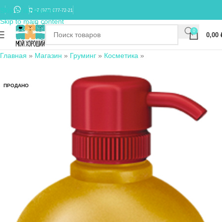
Skip to navigation
+7 (977) 677-72-21
Skip to main content
0
0,00
Главная
»
Магазин
»
Груминг
»
Косметика
»
ПРОДАНО