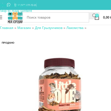
Skip to navigation
+7 (977) 677-72-21
Skip to main content
0
0,00
Главная
»
Магазин
»
Для Грызунчиков
»
Лакомства
»
ПРОДАНО