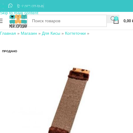
Skip to navigation
+7 (977) 677-72-21
Skip to main content
0
0,00
Главная
»
Магазин
»
Для Кисы
»
Когтеточки
»
ПРОДАНО