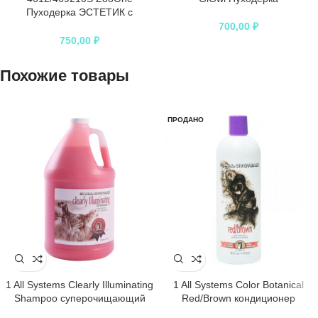
Пуходерка ЭСТЕТИК с
поворотной ручкой с каплей
700,00
₽
малая*6
750,00
₽
Похожие товары
ПРОДАНО
1 All Systems Clearly Illuminating
1 All Systems Color Botanical
Shampoo суперочищающий
Red/Brown кондиционер
шампунь для блеска 3,78 л
оттеночный красно-коричневый