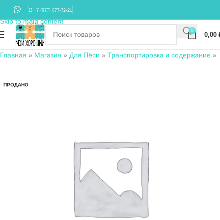
Skip to navigation
+7 (977) 677-72-21
Skip to main content
0
0,00
Главная
»
Магазин
»
Для Пёси
»
Транспортировка и содержание
»
ПРОДАНО