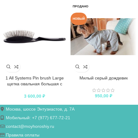
ПРОДАНО
НОВЫЙ
1 All Systems Pin brush Large
Милый серый дождевик
щетка овальная большая с
пластиковой ручкой зубцы 27
мм (цвета в ассортименте)
950,00
₽
3 600,00
₽
Москва, шоссе Энтузиастов, д. 7А
Мобильный: +7 (977) 677-72-21
contact@moyhoroshiy.ru
Правила оплаты