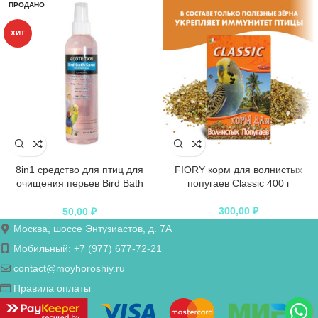
ПРОДАНО
ХИТ
8in1 средство для птиц для
FIORY корм для волнистых
очищения перьев Bird Bath
попугаев Classic 400 г
Spray с алоэ вера спрей 236 мл
300,00
₽
50,00
₽
Москва, шоссе Энтузиастов, д. 7А
Мобильный: +7 (977) 677-72-21
contact@moyhoroshiy.ru
Правила оплаты