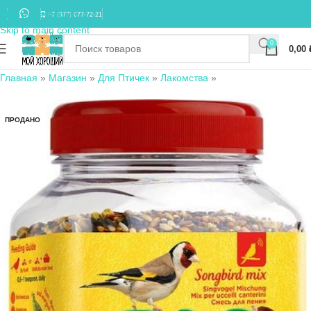
Skip to navigation
+7 (977) 677-72-21
Skip to main content
0
0,00
Главная
»
Магазин
»
Для Птичек
»
Лакомства
»
ПРОДАНО