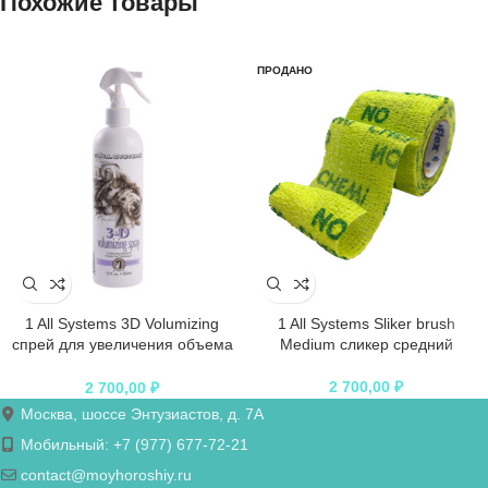
Похожие товары
ПРОДАНО
1 All Systems 3D Volumizing
1 All Systems Sliker brush
спрей для увеличения объема
Medium сликер средний
355 мл
2 700,00
₽
2 700,00
₽
Москва, шоссе Энтузиастов, д. 7А
Мобильный: +7 (977) 677-72-21
contact@moyhoroshiy.ru