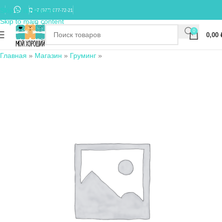
Skip to navigation
+7 (977) 677-72-21
Skip to main content
0
0,00
Главная
»
Магазин
»
Груминг
»