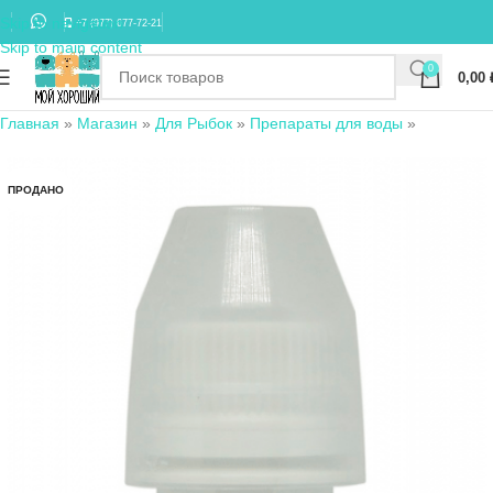
Skip to navigation
+7 (977) 677-72-21
Skip to main content
0
0,00
Главная
»
Магазин
»
Для Рыбок
»
Препараты для воды
»
ПРОДАНО