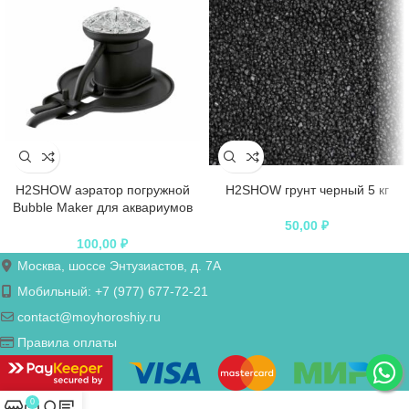
H2SHOW аэратор погружной
H2SHOW грунт черный 5 кг
Bubble Maker для аквариумов
50-200 л
50,00
₽
100,00
₽
Москва, шоссе Энтузиастов, д. 7А
Мобильный: +7 (977) 677-72-21
contact@moyhoroshiy.ru
Правила оплаты
0