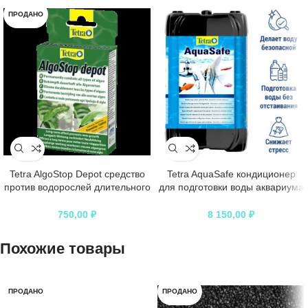
ПРОДАНО
Tetra AlgoStop Depot средство
Tetra AquaSafe кондиционер
против водорослей длительного
для подготовки воды аквариума
действия
5 л
750,00
₽
8 150,00
₽
Похожие товары
ПРОДАНО
ПРОДАНО